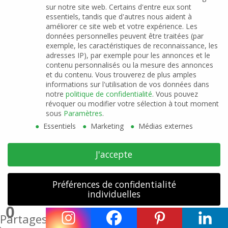
sur notre site web. Certains d'entre eux sont
retrouver dans ce que j’avais gardé.
essentiels, tandis que d'autres nous aident à
améliorer ce site web et votre expérience.
Les
données personnelles peuvent être traitées (par
Cette fois, je vais suivre étape par étape ton
exemple, les caractéristiques de reconnaissance, les
article et viser une vraie garde-robe capsule.
adresses IP), par exemple pour les annonces et le
contenu personnalisés ou la mesure des annonces
et du contenu.
Vous trouverez de plus amples
Je me retrouve complètement dans tes mots et
informations sur l'utilisation de vos données dans
notre
politique de confidentialité
.
Vous pouvez
je vais donc suivre tes conseils à la lettre
révoquer ou modifier votre sélection à tout moment
sous
Paramètres
.
Essentiels
Marketing
Médias externes
Reply to Gaëlle
J'accepte
Préférences de confidentialité
individuelles
Mylène Legrand
0
Partages
Détails des cookies
Bonjour Gaëlle et merci pour ton retour