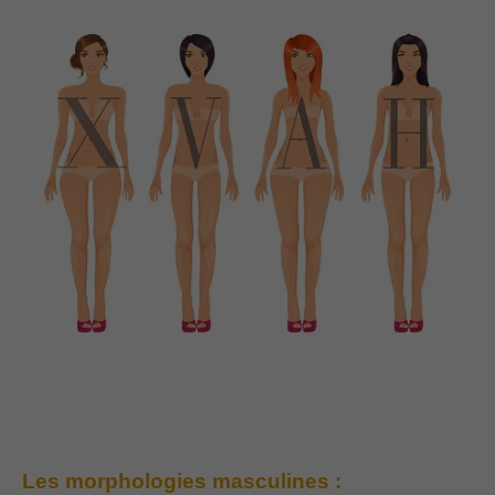
Ce que j’aurais aimé savoir avant de désencombrer ma garde-robe…
Les morphologies masculines :