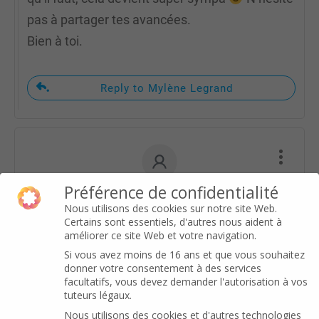
pas à partager tes avancées.
Bien à toi.
Reply to Mylène Legrand
Préférence de confidentialité
Gaëlle
Nous utilisons des cookies sur notre site Web.
Certains sont essentiels, d'autres nous aident à
Bonjour Mylène,
améliorer ce site Web et votre navigation.
Qu’est-ce que j’aurais aimé te lire avant mon
Si vous avez moins de 16 ans et que vous souhaitez
donner votre consentement à des services
premier désencombrement vestimentaire. J’ai
facultatifs, vous devez demander l'autorisation à vos
tuteurs légaux.
fait toutes ces erreurs dont tu as parlé, et
Nous utilisons des cookies et d'autres technologies
résultat la cata. Surtout morale. Du mal à me