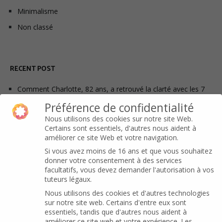
Minimalisme
Non classé
RECENT POST
Comment Charlotte, 82 ans, a retrouvé la clarté avec les 7
règles de rangement essentielles.
Préférence de confidentialité
Pourquoi le désordre revient-il alors que vous avez déjà
Nous utilisons des cookies sur notre site Web.
désencombré votre maison ?
Certains sont essentiels, d'autres nous aident à
améliorer ce site Web et votre navigation.
Conseils pratiques pour organiser efficacement votre
Si vous avez moins de 16 ans et que vous souhaitez
dressing avec la méthode de pliage Marie Kondo
donner votre consentement à des services
5 astuces à savoir avant de désencombrer sa maison
facultatifs, vous devez demander l'autorisation à vos
tuteurs légaux.
Nous utilisons des cookies et d'autres technologies
MÉTA
sur notre site web. Certains d'entre eux sont
essentiels, tandis que d'autres nous aident à
améliorer ce site web et votre expérience.
Les
Connexion